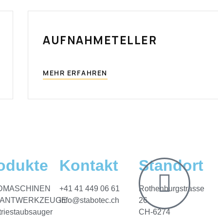
AUFNAHMETELLER
MEHR ERFAHREN
odukte
Kontakt
Standort
DMASCHINEN
+41 41 449 06 61
Rothenburgstrasse
MANTWERKZEUGE
info@stabotec.ch
26
triestaubsauger
CH-6274