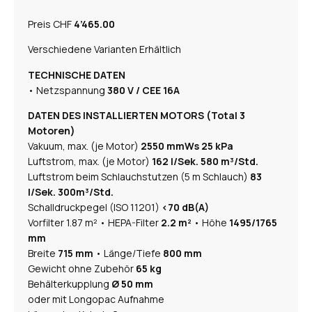
Preis CHF
4’465.00
​Verschiedene Varianten Erhältlich
TECHNISCHE DATEN
• Netzspannung
380 V / CEE 16A
DATEN DES INSTALLIERTEN MOTORS (Total 3
Motoren)
Vakuum, max. (je Motor)
2550 mmWs 25 kPa
Luftstrom, max. (je Motor)
162 l/Sek. 580 m³/Std.
Luftstrom beim Schlauchstutzen (5 m Schlauch)
83
l/Sek. 300m³/Std.
Schalldruckpegel (ISO 11201)
<70 dB(A)
Vorfilter 1.87 m² • HEPA-Filter
2.2 m²
• Höhe
1495/1765
mm
Breite
715 mm
• Länge/Tiefe
800 mm
Gewicht ohne Zubehör
65 kg
Behälterkupplung
Ø 50 mm
oder mit Longopac Aufnahme