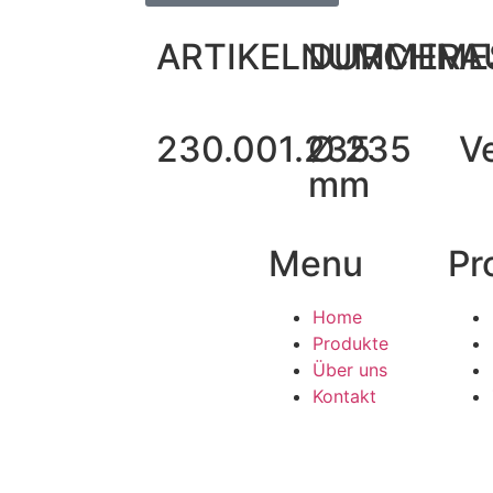
ARTIKELNUMMER
DURCHME
A
230.001.235
Ø 235
V
mm
Menu
Pr
Home
Produkte
Über uns
Kontakt