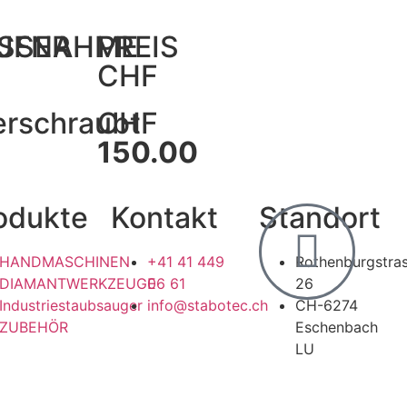
SSER
UFNAHME
PREIS
CHF
erschraubt
CHF
150.00
odukte
Kontakt
Standort
HANDMASCHINEN
+41 41 449
Rothenburgstra
DIAMANTWERKZEUGE
06 61
26
Industriestaubsauger
info@stabotec.ch
CH-6274
ZUBEHÖR
Eschenbach
LU