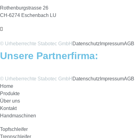
Rothenburgstrasse 26
CH-6274 Eschenbach LU
© Urheberrechte Stabotec GmbH
Datenschutz
Impressum
AGB
Unsere Partnerfirma:
© Urheberrechte Stabotec GmbH
Datenschutz
Impressum
AGB
Home
Produkte
Über uns
Kontakt
Handmaschinen
Topfschleifer
Trennschleifer