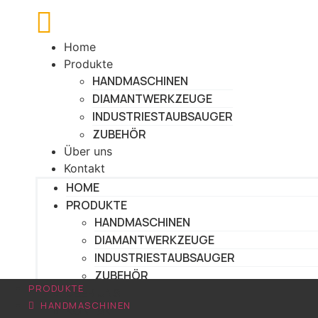
Skip
to
content
Home
Produkte
HANDMASCHINEN
DIAMANTWERKZEUGE
INDUSTRIESTAUBSAUGER
ZUBEHÖR
Über uns
Kontakt
HOME
PRODUKTE
HANDMASCHINEN
DIAMANTWERKZEUGE
INDUSTRIESTAUBSAUGER
ZUBEHÖR
PRODUKTE
ÜBER UNS
HANDMASCHINEN
KONTAKT