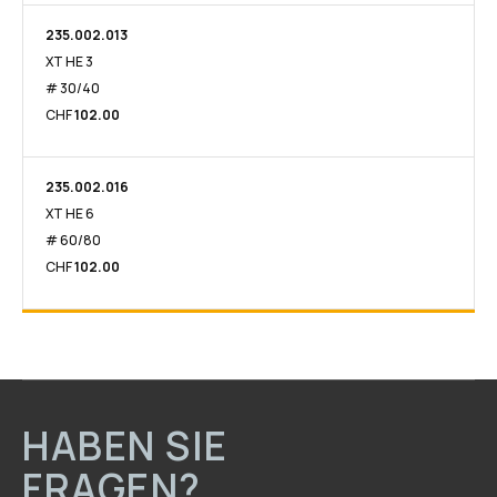
235.002.013​
XT HE 3
# 30/40
CHF
102.00
235.002.016​
XT HE 6
# 60/80
CHF
102.00
HABEN SIE
FRAGEN?